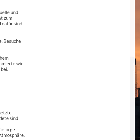
uelle und
ät zum
 dafür sind
e, Besuche
ohem
mmierte wie
bei.
netzte
dete sind
ürsorge
 Atmosphäre.