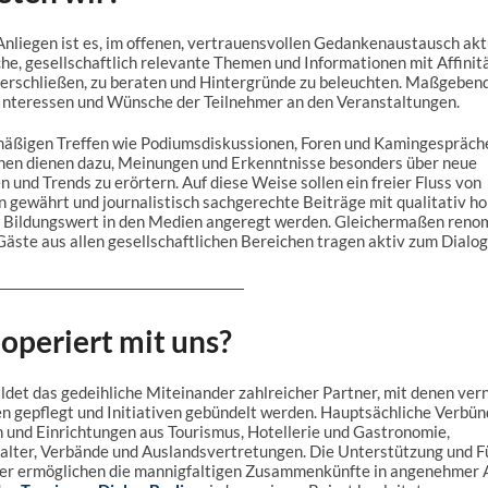
nliegen ist es, im offenen, vertrauensvollen Gedankenaustausch akt
he, gesellschaftlich relevante Themen und Informationen mit Affinit
 erschließen, zu beraten und Hintergründe zu beleuchten. Maßgebend
 Interessen und Wünsche der Teilnehmer an den Veranstaltungen.
mäßigen Treffen wie Podiumsdiskussionen, Foren und Kamingespräch
nen dienen dazu, Meinungen und Erkenntnisse besonders über neue
 und Trends zu erörtern. Auf diese Weise sollen ein freier Fluss von
 gewährt und journalistisch sachgerechte Beiträge mit qualitativ h
 Bildungswert in den Medien angeregt werden. Gleichermaßen reno
ste aus allen gesellschaftlichen Bereichen tragen aktiv zum Dialog 
operiert mit uns?
det das gedeihliche Miteinander zahlreicher Partner, mit denen ver
n gepflegt und Initiativen gebündelt werden. Hauptsächliche Verbün
und Einrichtungen aus Tourismus, Hotellerie und Gastronomie,
alter, Verbände und Auslandsvertretungen. Die Unterstützung und F
rer ermöglichen die mannigfaltigen Zusammenkünfte in angenehmer