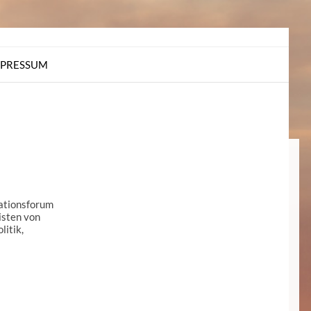
MPRESSUM
ationsforum
isten von
itik,