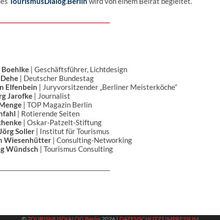
des
TourismusDialog
.
Berlin
wird von einem Beirat begleitet.
 Boehlke
| Geschäftsführer, Lichtdesign
 Dehe
| Deutscher Bundestag
an Elfenbein
| Juryvorsitzender „Berliner Meisterköche“
g Jarofke
| Journalist
 Menge
| TOP Magazin Berlin
hfahl
| Rotierende Seiten
chenke
| Oskar-Patzelt-Stiftung
 Jörg Soller
| Institut für Tourismus
an Wiesenhütter
| Consulting-Networking
ng Wündsch
| Tourismus Consulting
©
TOURISMUSDIALOG Berlin
2026 |
DATENSCHUTZ
|
IMPRESSUM