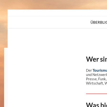
Skip
to
content
ÜBERBLI
Wer si
Der
Tourism
und Netzwerk
Presse, Funk
Wirtschaft, W
Was bi