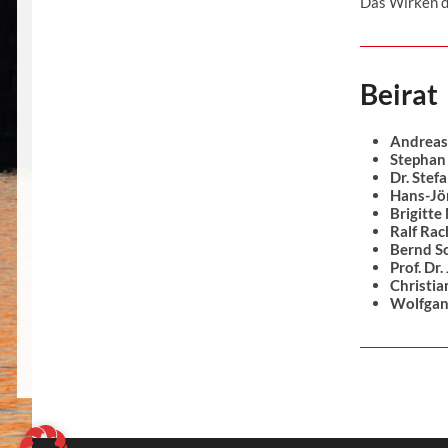
Das Wirken 
Beirat
Andreas
Stephan
Dr. Stef
Hans-Jör
Brigitte
Ralf Rac
Bernd S
Prof. Dr.
Christi
Wolfga