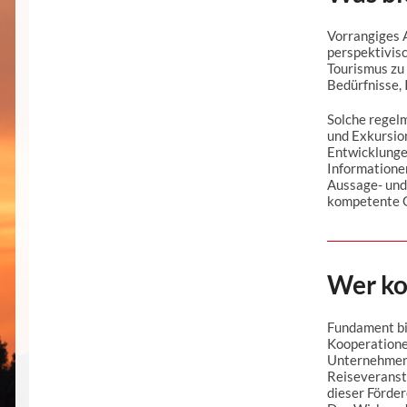
Vorrangiges A
perspektivisc
Tourismus zu
Bedürfnisse,
Solche regel
und Exkursio
Entwicklungen
Informationen
Aussage- und
kompetente Gä
Wer ko
Fundament bil
Kooperatione
Unternehmen 
Reiseveranst
dieser Förde