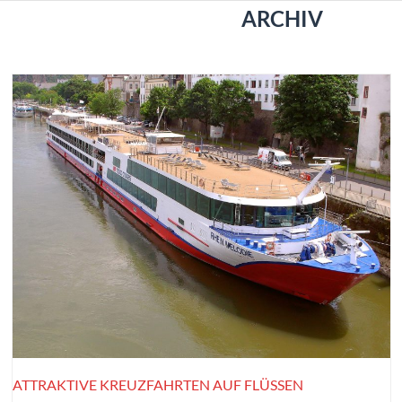
Open
Close
Skip
ARCHIV
to
mobile
mobile
content
menu
menu
ATTRAKTIVE KREUZFAHRTEN AUF FLÜSSEN