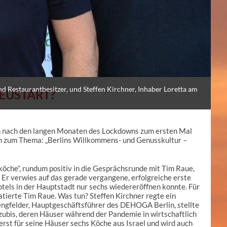
d Restaurantbesitzer, und Steffen Kirchner, Inhaber Loretta am
NEUSTART?
ich nach den langen Monaten des Lockdowns zum ersten Mal
n zum Thema: „Berlins Willkommens- und Genusskultur –
köche“, rundum positiv in die Gesprächsrunde mit Tim Raue,
Er verwies auf das gerade vergangene, erfolgreiche erste
otels in der Hauptstadt nur sechs wiedereröffnen konnte. Für
atierte Tim Raue. Was tun? Steffen Kirchner regte ein
Lengfelder, Hauptgeschäftsführer des DEHOGA Berlin, stellte
zubis, deren Häuser während der Pandemie in wirtschaftlich
erst für seine Häuser sechs Köche aus Israel und wird auch