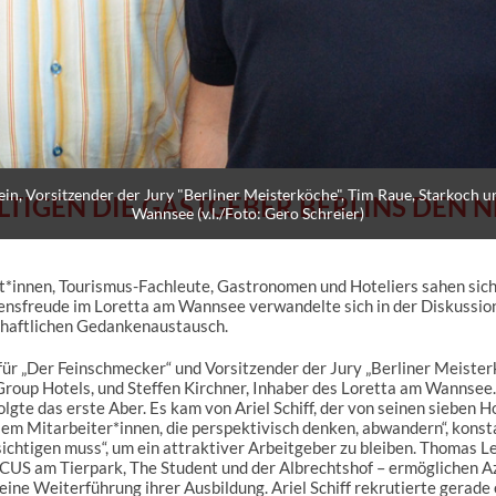
in, Vorsitzender der Jury "Berliner Meisterköche", Tim Raue, Starkoch un
LTIGEN DIE GASTGEBER BERLINS DEN 
Wannsee (v.l./Foto: Gero Schreier)
list*innen, Tourismus-Fachleute, Gastronomen und Hoteliers sahen s
nsfreude im Loretta am Wannsee verwandelte sich in der Diskussio
schaftlichen Gedankenaustausch.
ür „Der Feinschmecker“ und Vorsitzender der Jury „Berliner Meister
oup Hotels, und Steffen Kirchner, Inhaber des Loretta am Wannsee. 
gte das erste Aber. Es kam von Ariel Schiff, der von seinen sieben H
llem Mitarbeiter*innen, die perspektivisch denken, abwandern“, konst
ichtigen muss“, um ein attraktiver Arbeitgeber zu bleiben. Thomas 
CUS am Tierpark, The Student und der Albrechtshof – ermöglichen A
ine Weiterführung ihrer Ausbildung. Ariel Schiff rekrutierte gerade 