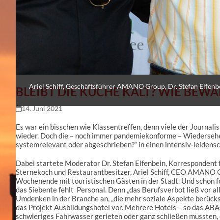
Ariel Schiff, Geschäftsführer AMANO Group, Dr. Stefan Elfenbe
BLEIBT DIE KÜCHE KALT? WIE BEWÄ
14. Juni 2021
Es war ein bisschen wie Klassentreffen, denn viele der Journa
wieder. Doch die – noch immer pandemiekonforme – Wiedersehe
systemrelevant oder abgeschrieben?“ in einen intensiv-leiden
Dabei startete Moderator Dr. Stefan Elfenbein, Korrespondent f
Sternekoch und Restaurantbesitzer, Ariel Schiff, CEO AMANO Gr
Wochenende mit touristischen Gästen in der Stadt. Und schon fol
das Siebente fehlt Personal. Denn „das Berufsverbot ließ vor a
Umdenken in der Branche an, „die mehr soziale Aspekte berücks
das Projekt Ausbildungshotel vor. Mehrere Hotels – so das ABA
schwieriges Fahrwasser gerieten oder ganz schließen mussten, e