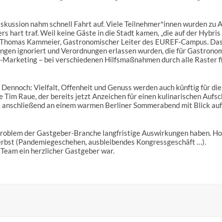
skussion nahm schnell Fahrt auf. Viele Teilnehmer*innen wurden zu 
 hart traf. Weil keine Gäste in die Stadt kamen, „die auf der Hybris
koch Thomas Kammeier, Gastronomischer Leiter des EUREF-Campus. Das 
en ignoriert und Verordnungen erlassen wurden, die für Gastronomen
in-Marketing – bei verschiedenen Hilfsmaßnahmen durch alle Raster f
Dennoch: Vielfalt, Offenheit und Genuss werden auch künftig für die
rte Tim Raue, der bereits jetzt Anzeichen für einen kulinarischen Auf
 die anschließend an einem warmen Berliner Sommerabend mit Blick a
 Problem der Gastgeber-Branche langfristige Auswirkungen haben. Hot
erbst (Pandemiegeschehen, ausbleibendes Kongressgeschäft …).
Team ein herzlicher Gastgeber war.