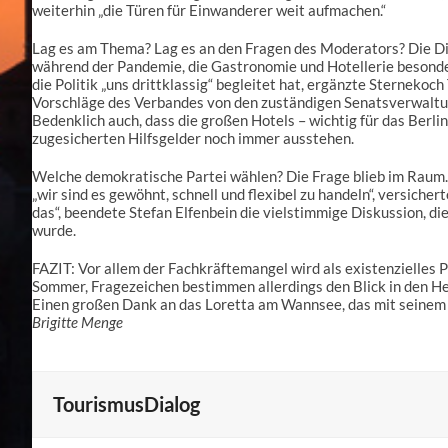
weiterhin „die Türen für Einwanderer weit aufmachen.“
Lag es am Thema? Lag es an den Fragen des Moderators? Die Di
während der Pandemie, die Gastronomie und Hotellerie besonders
die Politik „uns drittklassig“ begleitet hat, ergänzte Sterne
Vorschläge des Verbandes von den zuständigen Senatsverwaltung
Bedenklich auch, dass die großen Hotels – wichtig für das Berl
zugesicherten Hilfsgelder noch immer ausstehen.
Welche demokratische Partei wählen? Die Frage blieb im Raum. 
„wir sind es gewöhnt, schnell und flexibel zu handeln“, versiche
das“, beendete Stefan Elfenbein die vielstimmige Diskussion,
wurde.
FAZIT: Vor allem der Fachkräftemangel wird als existenzielles
Sommer, Fragezeichen bestimmen allerdings den Blick in den H
Einen großen Dank an das Loretta am Wannsee, das mit seinem 
Brigitte Menge
TourismusDialog