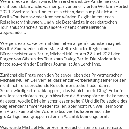
Wenn dies so einfach wäre. Denn erstens ist die Pandemie noch
nicht beendet, manche warnen gar vor einer vierten Welle im Herbst
2021. Zweitens funktioniert es nicht so, dass nun plötzlich alle
Berlin-Touristen wieder kommen würden. Es gibt immer noch
Reisebeschränkungen. Und viele Beschäftige in der deutschen
Tourismusbranche sind in andere krisensichere Bereiche
abgewandert.
Wie geht es also weiter mit dem (ehemaligen?) Touristenmagnet
Berlin? Zum wiederholten Male stellte sich der Regierende
Bürgermeister von Berlin, Michael Müller, am 29. Juni 2021 den
Fragen von Gästen des TourismusDialog.Berlin. Die Moderation
hatte souverän der Berliner Journalist Jan Lerch inne.
Zunächst die Frage nach den Reisevorlieben des Privatmenschen
Michael Müller. Der verriet, dass er zur Vorbereitung seiner Reisen
nicht mehr entsprechende Reiseführer studiert oder damit
Sehenswürdigkeiten abklappert, „das ist nicht mein Ding“. Er laufe
am liebsten einfach los, „ein bisschen die Atmosphäre mitbekommen,
da essen, wo die Einheimischen essen gehen“. Und die Reiseziele des
Regierenden? Immer wieder Italien, aber nicht nur. Weil sein Sohn
ein Praktikum auf den Azoren absolvierte, habe er auch die
großartige Inselgruppe mitten im Atlantik kennengelernt.
Was würde Michael Müller Berlin-Besuchern empfehlen, jenseits