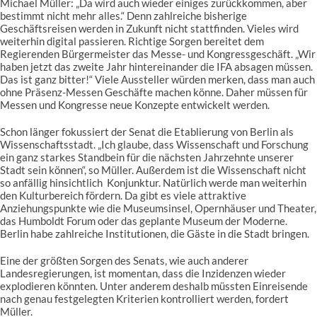
Michael Müller: „Da wird auch wieder einiges zurückkommen, aber
bestimmt nicht mehr alles.“ Denn zahlreiche bisherige
Geschäftsreisen werden in Zukunft nicht stattfinden. Vieles wird
weiterhin digital passieren. Richtige Sorgen bereitet dem
Regierenden Bürgermeister das Messe- und Kongressgeschäft. „Wir
haben jetzt das zweite Jahr hintereinander die IFA absagen müssen.
Das ist ganz bitter!“ Viele Aussteller würden merken, dass man auch
ohne Präsenz-Messen Geschäfte machen könne. Daher müssen für
Messen und Kongresse neue Konzepte entwickelt werden.
Schon länger fokussiert der Senat die Etablierung von Berlin als
Wissenschaftsstadt. „Ich glaube, dass Wissenschaft und Forschung
ein ganz starkes Standbein für die nächsten Jahrzehnte unserer
Stadt sein können“, so Müller. Außerdem ist die Wissenschaft nicht
so anfällig hinsichtlich Konjunktur. Natürlich werde man weiterhin
den Kulturbereich fördern. Da gibt es viele attraktive
Anziehungspunkte wie die Museumsinsel, Opernhäuser und Theater,
das Humboldt Forum oder das geplante Museum der Moderne.
Berlin habe zahlreiche Institutionen, die Gäste in die Stadt bringen.
Eine der größten Sorgen des Senats, wie auch anderer
Landesregierungen, ist momentan, dass die Inzidenzen wieder
explodieren könnten. Unter anderem deshalb müssten Einreisende
nach genau festgelegten Kriterien kontrolliert werden, fordert
Müller.