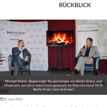
Open
Close
Skip
RÜCKBLICK
to
mobile
mobile
content
menu
menu
Michael Müller, Regierender Bürgermeister von Berlin (links), und
PANDEMIE AUS, BERLIN-HYPE WIEDER
Moderator Jan Lerch beim Kamingespräch im Mercure Hotel MOA
Berlin (Foto: Gero Schreier)
AN?
29. Juni 2021